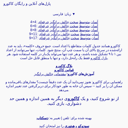
پازل‌های آنلاین و رایگان کاکورو
فارسی ▼
زبان:
آسان
متوسط
سخت
چالش برانگیز
حرفه‌ای
4×4:
آسان
متوسط
سخت
چالش برانگیز
حرفه‌ای
6×6:
آسان
متوسط
سخت
چالش برانگیز
حرفه‌ای
8×8:
آسان
متوسط
سخت
چالش برانگیز
حرفه‌ای
9×11:
آسان
متوسط
سخت
چالش برانگیز
حرفه‌ای
9×17:
کاکورو همانند جدول کلمات متقاطع با اعداد است. جمع حروف «کلمه»، باید به عدد
ارائه‌شده در سرنخ بالای آن یا سمت چپ آن، منتج شود. کلمات، تنها می‌توانند از اعداد
بین ۱ تا ۹ تشکیل شده باشند، و هر عدد تنها می‌تواند یک‌بار در کلمه استفاده شود. هر
فقط یک راه‌حل دارد، و تنها با منطق قابل حل است.
پازل کاکورو
بلاگ کاکورو
قوانین کاکورو
آموزش‌های کاکورو:
مقدماتی
چالش برانگیز
راهنمایی برای کاکورو: هنوز نمی‌دانید آن یک عدد دقیقاً چیست؟ مقدارهای باقی‌مانده و
ممکن آن را پر کنید -- سپس آن خانه به طور خودکار برای دربرگرفتن عدد تغییر اندازه
می‌دهد.
از نو شروع کنید، و یک
کاکورو
ی دیگر به همین اندازه و همین حد
دشواری، بازی کنید.‏
بهینه شده برای: تلفن | تغییر به:
دسکتاپ
سودوکو
و
هیتوری
را نیز امتحان کنید