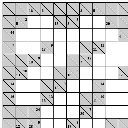
16
6
3
5
3
3
5
18
8
29
44
4
7
9
11
17
11
9
12
18
7
10
6
13
16
17
14
9
14
18
16
13
10
18
11
24
7
20
9
7
12
28
17