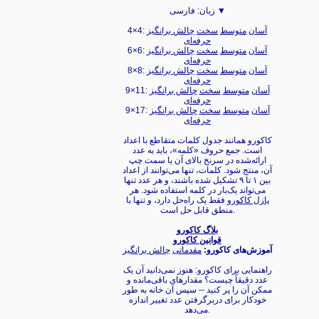
فارسی ▼
زبان:
آسان
متوسط
سخت
چالش برانگیز
4×4:
حرفه‌ای
آسان
متوسط
سخت
چالش برانگیز
6×6:
حرفه‌ای
آسان
متوسط
سخت
چالش برانگیز
8×8:
حرفه‌ای
آسان
متوسط
سخت
چالش برانگیز
9×11:
حرفه‌ای
آسان
متوسط
سخت
چالش برانگیز
9×17:
حرفه‌ای
کاکورو همانند جدول کلمات متقاطع با اعداد
است. جمع حروف «کلمه»، باید به عدد
ارائه‌شده در سرنخ بالای آن یا سمت چپ
آن، منتج شود. کلمات، تنها می‌توانند از اعداد
بین ۱ تا ۹ تشکیل شده باشند، و هر عدد تنها
می‌تواند یک‌بار در کلمه استفاده شود. هر
پازل کاکورو
فقط یک راه‌حل دارد، و تنها با
منطق قابل حل است.
بلاگ کاکورو
قوانین کاکورو
آموزش‌های کاکورو:
مقدماتی
چالش برانگیز
راهنمایی برای کاکورو: هنوز نمی‌دانید آن یک
عدد دقیقاً چیست؟ مقدارهای باقی‌مانده و
ممکن آن را پر کنید -- سپس آن خانه به طور
خودکار برای دربرگرفتن عدد تغییر اندازه
می‌دهد.