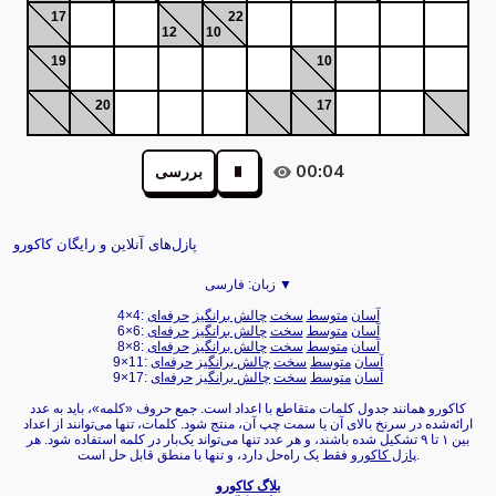
17
22
12
10
19
10
20
17
00:04
بررسی
پازل‌های آنلاین و رایگان کاکورو
فارسی ▼
زبان:
آسان
متوسط
سخت
چالش برانگیز
حرفه‌ای
4×4:
آسان
متوسط
سخت
چالش برانگیز
حرفه‌ای
6×6:
آسان
متوسط
سخت
چالش برانگیز
حرفه‌ای
8×8:
آسان
متوسط
سخت
چالش برانگیز
حرفه‌ای
9×11:
آسان
متوسط
سخت
چالش برانگیز
حرفه‌ای
9×17:
کاکورو همانند جدول کلمات متقاطع با اعداد است. جمع حروف «کلمه»، باید به عدد
ارائه‌شده در سرنخ بالای آن یا سمت چپ آن، منتج شود. کلمات، تنها می‌توانند از اعداد
بین ۱ تا ۹ تشکیل شده باشند، و هر عدد تنها می‌تواند یک‌بار در کلمه استفاده شود. هر
فقط یک راه‌حل دارد، و تنها با منطق قابل حل است.
پازل کاکورو
بلاگ کاکورو