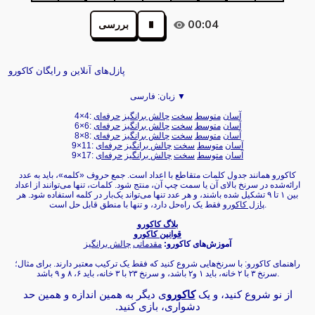
00:04
بررسی
پازل‌های آنلاین و رایگان کاکورو
فارسی ▼
زبان:
آسان
متوسط
سخت
چالش برانگیز
حرفه‌ای
4×4:
آسان
متوسط
سخت
چالش برانگیز
حرفه‌ای
6×6:
آسان
متوسط
سخت
چالش برانگیز
حرفه‌ای
8×8:
آسان
متوسط
سخت
چالش برانگیز
حرفه‌ای
9×11:
آسان
متوسط
سخت
چالش برانگیز
حرفه‌ای
9×17:
کاکورو همانند جدول کلمات متقاطع با اعداد است. جمع حروف «کلمه»، باید به عدد
ارائه‌شده در سرنخ بالای آن یا سمت چپ آن، منتج شود. کلمات، تنها می‌توانند از اعداد
بین ۱ تا ۹ تشکیل شده باشند، و هر عدد تنها می‌تواند یک‌بار در کلمه استفاده شود. هر
فقط یک راه‌حل دارد، و تنها با منطق قابل حل است.
پازل کاکورو
بلاگ کاکورو
قوانین کاکورو
آموزش‌های کاکورو:
مقدماتی
چالش برانگیز
راهنمای کاکورو: با سرنخ‌هایی شروع کنید که فقط یک ترکیب معتبر دارند. برای مثال؛
سرنخ ۳ با ۲ خانه، باید ۱ و۲ باشد، و سرنخ ۲۳ با ۳ خانه، باید ۶، ۸ و ۹ باشد.
از نو شروع کنید، و یک
کاکورو
ی دیگر به همین اندازه و همین حد
دشواری، بازی کنید.‏